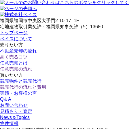
福岡県福岡市中央区大手門2-10-17 -1F
宅地建物取引業免許：福岡県知事免許（5）13680
トップページ
ベイスについて
売りたい方
不動産売却の流れ
高く売るコツ
任意売却とは
任意売却の流れ
買いたい方
競売物件と競売代行
競売代行の流れと費用
実績・お客様の声
Q＆A
お問い合わせ
見積もり・査定
News＆Topics
物件情報