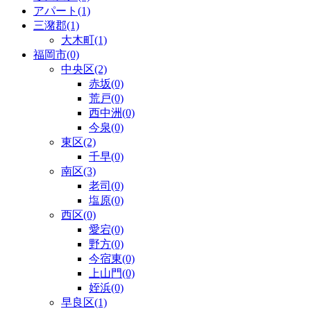
アパート(1)
三潴郡(1)
大木町(1)
福岡市(0)
中央区(2)
赤坂(0)
荒戸(0)
西中洲(0)
今泉(0)
東区(2)
千早(0)
南区(3)
老司(0)
塩原(0)
西区(0)
愛宕(0)
野方(0)
今宿東(0)
上山門(0)
姪浜(0)
早良区(1)